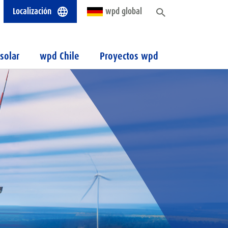
Localización
wpd global
solar
wpd Chile
Proyectos wpd