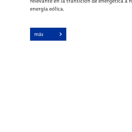
relevante en la transición de energética a 
energía eólica.
más