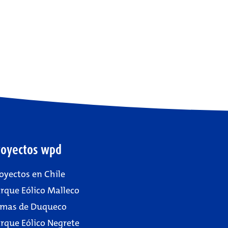
royectos wpd
oyectos en Chile
rque Eólico Malleco
mas de Duqueco
rque Eólico Negrete