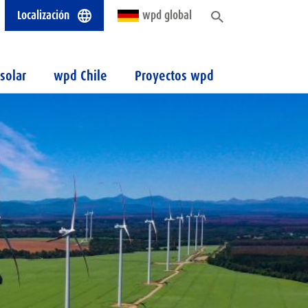
Localización
wpd global
solar
wpd Chile
Proyectos wpd