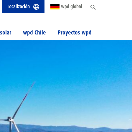
Localización
wpd global
solar
wpd Chile
Proyectos wpd