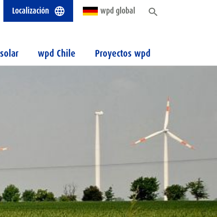
Localización
wpd global
solar
wpd Chile
Proyectos wpd