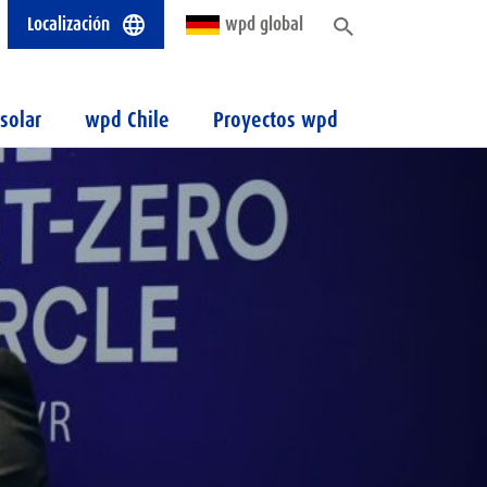
Localización
wpd global
solar
wpd Chile
Proyectos wpd